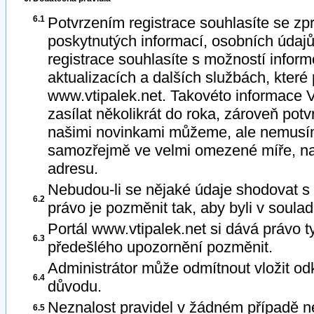
6.1
Potvrzením registrace souhlasíte se 
poskytnutých informací, osobních údaj
registrace souhlasíte s možností infor
aktualizacích a dalších službách, které 
www.vtipalek.net. Takovéto informac
zasílat několikrát do roka, zároveň pot
našimi novinkami můžeme, ale nemusíme
samozřejmě ve velmi omezené míře, n
adresu.
Nebudou-li se nějaké údaje shodovat s 
6.2
právo je pozměnit tak, aby byli v soulad
Portál www.vtipalek.net si dává právo t
6.3
předešlého upozornění pozměnit.
Administrátor může odmítnout vložit od
6.4
důvodu.
Neznalost pravidel v žádném případě 
6.5