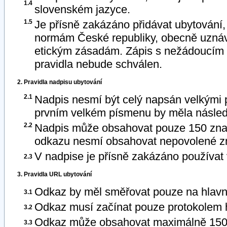
1.4
slovenském jazyce.
1.5
Je přísně zakázáno přidávat ubytování,
normám České republiky, obecně uzn
etickým zásadám. Zápis s nežádoucím 
pravidla nebude schválen.
2. Pravidla nadpisu ubytování
2.1
Nadpis nesmí být celý napsán velkými
prvním velkém písmenu by měla násle
2.2
Nadpis může obsahovat pouze 150 znak
odkazu nesmí obsahovat nepovolené znak
V nadpise je přísně zakázáno používat 
2.3
3. Pravidla URL ubytování
Odkaz by měl směřovat pouze na hlavní
3.1
Odkaz musí začínat pouze protokolem http
3.2
Odkaz může obsahovat maximálně 150
3.3