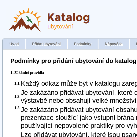
Úvod
Přidat ubytování
Podmínky
Nápověda
Podmínky pro přidání ubytování do katalog
1. Základní pravidla
Každý odkaz může být v katalogu zareg
1.1
Je zakázáno přidávat ubytování, které
1.2
výstavbě nebo obsahují velké množství
1.3
Je zakázáno přidávat ubytování obsahuj
prezentace sloužící jako vstupní brána 
používající nepovolené praktiky pro vy
Lze přidávat ubytování, které jsou ps