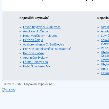
Nejnovější ubytování
Nejoblíb
Levné ubytování Budějovice
Azyl 
Autokemp U Šerifa
Autok
Hotel Valdštejn*** Liberec
Levné
Penzion Žajgla
hájovn
soukr
Azyl pro milence Č. Budějovice
Penzi
Penzion Jelení vyhlídka s restaurací
Ubyto
Penzion Kvítkov
Ostrav
Apartmány Holany
ubyto
Farma Holany s.r.o
Ubyto
Hotel Špindlerův Mlýn
Hotel
Farma
© 2009 - 2026 Ubytovani.vtipalek.net