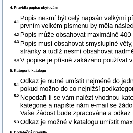
4. Pravidla popisu ubytování
Popis nesmí být celý napsán velkými 
4.1
prvním velkém písmenu by měla násle
Popis může obsahovat maximálně 400 
4.2
4.3
Popis musí obsahovat smysluplné věty,
stránky a tudíž nesmí obsahovat nadmě
V popise je přísně zakázáno používat v
4.4
5. Kategorie katalogu
Odkaz je nutné umístit nejméně do jed
5.1
pokud možno do co nejnižší podkategor
5.2
Nepodaří-li se vám nalézt vhodnou kateg
kategorie a napište nám e-mail se žádos
Vaše žádost bude zpracována a odkaz p
Odkaz je možné v katalogu umístit maxi
5.3
6. Dodatečná pravidla