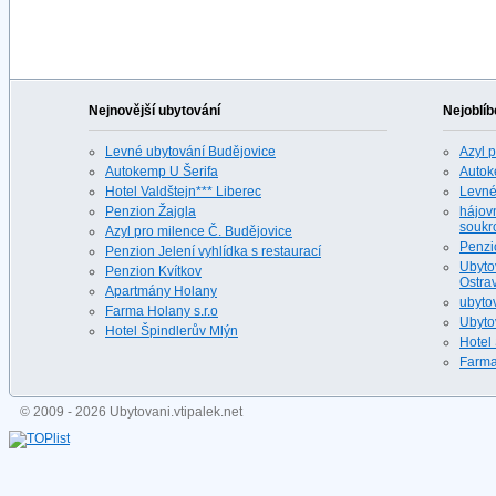
Nejnovější ubytování
Nejoblíb
Levné ubytování Budějovice
Azyl 
Autokemp U Šerifa
Autok
Hotel Valdštejn*** Liberec
Levné
Penzion Žajgla
hájovn
soukr
Azyl pro milence Č. Budějovice
Penzi
Penzion Jelení vyhlídka s restaurací
Ubyto
Penzion Kvítkov
Ostrav
Apartmány Holany
ubyto
Farma Holany s.r.o
Ubyto
Hotel Špindlerův Mlýn
Hotel
Farma
© 2009 - 2026 Ubytovani.vtipalek.net