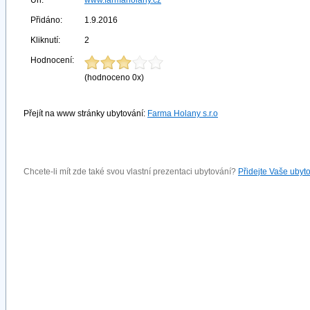
Url:
www.farmaholany.cz
Přidáno:
1.9.2016
Kliknutí:
2
Hodnocení:
(hodnoceno 0x)
Přejít na www stránky ubytování:
Farma Holany s.r.o
Chcete-li mít zde také svou vlastní prezentaci ubytování?
Přidejte Vaše ubyt