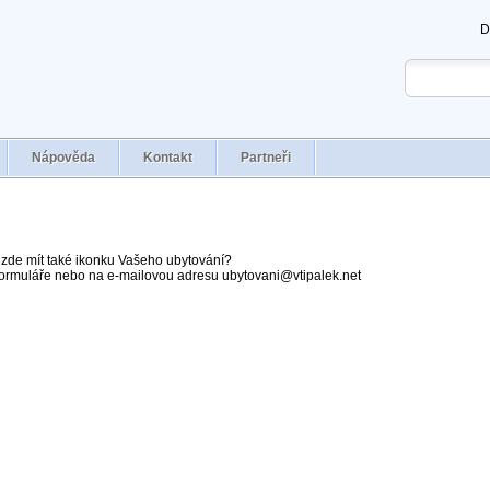
D
Nápověda
Kontakt
Partneři
zde mít také ikonku Vašeho ubytování?
formuláře nebo na e-mailovou adresu ubytovani@vtipalek.net