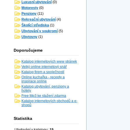
Luxusní ubytování
(0)
Motoresty
(0)
Penziony
(11)
Rekreační ubytování
(4)
Školící střediska
(1)
Ubytování v soukromí
(5)
Ubytovny
(1)
Doporučujeme
Katalog internetových www stránek
Velký online internetový snář
Katalog firem a společností
Online kuchařka - recepty a
inspirace online
Katalog ubytování, penziony a
hotely
Free Mp3 ke stažení zdarma
Katalog internetových obchodů a e-
shopů
Statistika
Ubytování v katalogu:
15