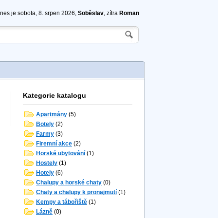
nes je sobota, 8. srpen 2026,
Soběslav
, zítra
Roman
Kategorie katalogu
Apartmány
(5)
Botely
(2)
Farmy
(3)
Firemní akce
(2)
Horské ubytování
(1)
Hostely
(1)
Hotely
(6)
Chalupy a horské chaty
(0)
Chaty a chalupy k pronajmutí
(1)
Kempy a tábořiště
(1)
Lázně
(0)